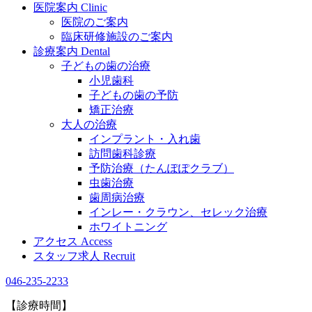
医院案内
Clinic
医院のご案内
臨床研修施設のご案内
診療案内
Dental
子どもの歯の治療
小児歯科
子どもの歯の予防
矯正治療
大人の治療
インプラント・入れ歯
訪問歯科診療
予防治療（たんぽぽクラブ）
虫歯治療
歯周病治療
インレー・クラウン、セレック治療
ホワイトニング
アクセス
Access
スタッフ求人
Recruit
046-235-2233
【診療時間】