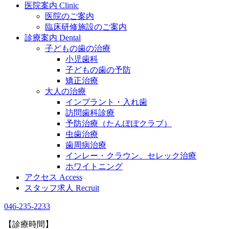
医院案内
Clinic
医院のご案内
臨床研修施設のご案内
診療案内
Dental
子どもの歯の治療
小児歯科
子どもの歯の予防
矯正治療
大人の治療
インプラント・入れ歯
訪問歯科診療
予防治療（たんぽぽクラブ）
虫歯治療
歯周病治療
インレー・クラウン、セレック治療
ホワイトニング
アクセス
Access
スタッフ求人
Recruit
046-235-2233
【診療時間】