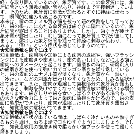
経）を取り囲んでいるのが、象牙質です。この象牙質には、象
牙細管という無数の細い管があり、神経まで直接到達していま
す。そのため、象牙質に刺激が加わるとすぐに神経に伝わっ
て、瞬間的な痛みを感じるのです。
本来は、歯のエナメル質が歯を被って鎧の役割をして守ってお
り、歯の根っこにあたる象牙質は歯ぐきに隠れているので、象
牙細管が露出することはありません。しかし、歯ぐきが痩せて
象牙質が露出したり、むし歯になって象牙質まで穴が達してし
まうと、露出した象牙細管を通って神経に刺激が伝わり、「し
みる」「痛い」という症状を感じてしまうのです。
★知覚過敏を防ぐには？
知覚過敏は、歯周病や加齢による歯肉の退縮や、強いブラッシ
ングによる歯磨きや歯ぎしり、歯の食いしばりなどによる歯と
歯肉へのダメージから起こります。歯磨きの時に、研磨剤入り
の歯磨き粉を使って強い力でゴシゴシ磨きを繰り返している
と、歯の表面のエナメル質が薄くなり、象牙質から「熱い」
「冷たい」などの刺激が伝わりやすくなるため、しみる症状が
出てきます。また、歯肉が退縮して歯根部分の象牙質が露出し
てくると、刺激を受けやすくなって知覚過敏の症状が出る場合
もあります。歯ぎしりや歯を食いしばるクセがある場合も、顎
の大きな咬合力によって歯と歯肉に負担をかけるので、歯の表
面に亀裂ができたり、歯肉が退縮したりして象牙質を露出さ
せ、知覚過敏の症状がでてきます。
★知覚過敏を防ぐには？
知覚過敏の症状が出ている間は、しばらく冷たいものや熱すぎ
るものを避け、ぬるま湯で口をゆすぐようにしましょう。そし
て、知覚過敏用の歯磨き粉で柔らかい歯ブラシを使って優しく
磨きましょう。