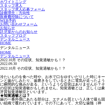
ホワイトニング
スタッフ求人
スタッフ求人応募フォーム
診療理念・方向性
医療費控除について
WEB予約
お問い合わせフォーム
お知らせ
託児室からのお知らせ
スタッフブログ
デンタルニュース
HOME
デンタルニュース
HOME
デンタルニュース
2022.10月 その症状、知覚過敏かも！？
2022.09.30
2022.10月 その症状、知覚過敏かも！？
冷たいものを食べた時や、お水で口をゆすいだりした時にキー
ンと歯がしみたり、歯磨きをしているときに電気が走ったよう
に瞬間的な痛みが走る、というような症状はありませんか？そ
の症状は知覚過敏かもしれません。知覚過敏とは、正しくは象
牙質知覚過敏症といいます。
★知覚過敏とは？
歯の一番外側にあたる部分は、エナメル質という人体で最も固
い組織で覆われています。その下にあって、大切な歯髄（神