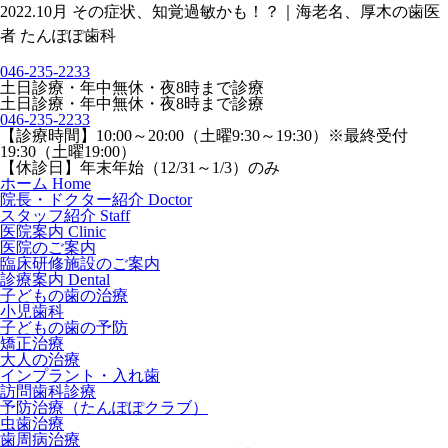
2022.10月 その症状、知覚過敏かも！？｜海老名、厚木の歯医
者 たんぽぽ歯科
046-235-2233
土日診療・年中無休・夜8時まで診療
土日診療・年中無休・夜8時まで診療
046-235-2233
【診療時間】
10:00～20:00（土曜9:30～19:30）※最終受付
19:30（土曜19:00）
【休診日】
年末年始（12/31～1/3）のみ
ホーム
Home
院長・ドクター紹介
Doctor
スタッフ紹介
Staff
医院案内
Clinic
医院のご案内
臨床研修施設のご案内
診療案内
Dental
子どもの歯の治療
小児歯科
子どもの歯の予防
矯正治療
大人の治療
インプラント・入れ歯
訪問歯科診療
予防治療（たんぽぽクラブ）
虫歯治療
歯周病治療