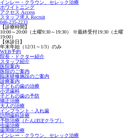
インレー・クラウン、セレック治療
ホワイトニング
アクセス
Access
スタッフ求人
Recruit
046-235-2233
【診療時間】
10:00～20:00（土曜9:30～19:30） ※最終受付19:30（土曜
19:00）
【休診日】
年末年始（12/31～1/3）のみ
WEB予約
院長・ドクター紹介
スタッフ紹介
医院案内
医院のご案内
臨床研修施設のご案内
診療案内
子どもの歯の治療
小児歯科
子どもの歯の予防
矯正治療
大人の治療
インプラント・入れ歯
訪問歯科診療
予防治療（たんぽぽクラブ）
虫歯治療
歯周病治療
インレー・クラウン、セレック治療