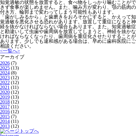
知覚過敏の状態を放置すると、食べ物をしっかり噛むことがで
きず食事が楽しめません。また、噛み方が変わり、顎の筋肉の
付き方、輪郭まで変わってしまう可能性もあります。
「歯がしみるから」と歯磨きをおろそかにすると、かえって知
覚過敏を悪化させる恐れがあります。放置して重症になると神
経を抜かなければならない場合もあります。また、知覚過敏症
と勘違いして虫歯や歯周病を放置してしまうと、神経を抜かな
ければならなくなったり、歯周病を重症化させたりすることが
あります。少しでも違和感がある場合は、早めに歯科医院にご
相談ください。
<
一覧へ
>
アーカイブ
2026
(7)
2025
(13)
2024
(8)
2023
(12)
2022
(12)
2021
(11)
2020
(12)
2019
(13)
2018
(12)
2017
(11)
2016
(12)
2015
(7)
2014
(11)
2013
(12)
Instagram