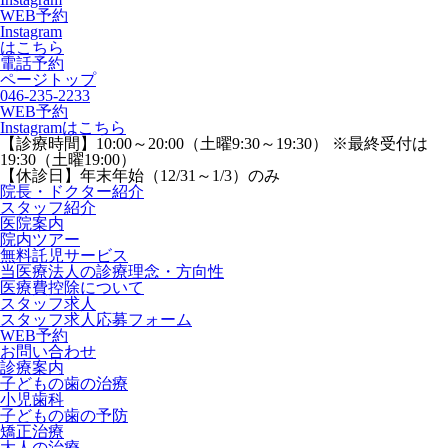
WEB予約
Instagram
はこちら
電話予約
ページトップ
046-235-2233
WEB予約
Instagramはこちら
【診療時間】
10:00～20:00（土曜9:30～19:30） ※最終受付は
19:30（土曜19:00）
【休診日】
年末年始（12/31～1/3）のみ
院長・ドクター紹介
スタッフ紹介
医院案内
院内ツアー
無料託児サービス
当医療法人の診療理念・方向性
医療費控除について
スタッフ求人
スタッフ求人応募フォーム
WEB予約
お問い合わせ
診療案内
子どもの歯の治療
小児歯科
子どもの歯の予防
矯正治療
大人の治療