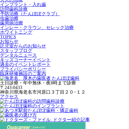
インプラント・入れ歯
訪問歯科診療
予防治療（たんぽぽクラブ）
虫歯治療
歯周病治療
インレー・クラウン、セレック治療
ホワイトニング
TOPICS
お知らせ
託児室からのお知らせ
スタッフブログ
デンタルニュース
キッズコーナーイベント
過去のイベントレポート
プライバシーポリシー
臨床研修施設のご案内
土日診療・年中無休・夜8時まで診療
〒243-0433
神奈川県海老名市河原口３丁目２０−１２
アクセス