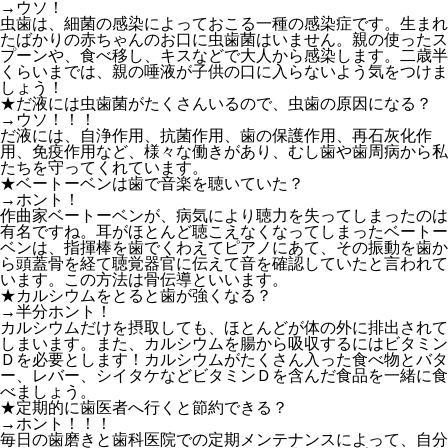
→ウソ！
虫歯は、細菌の感染によっておこる一種の感染症です。生まれ
たばかりの赤ちゃんのお口に虫歯菌はいません。親の使ったス
プーンや、食べ移し、キスなどで大人から感染します。二歳半
くらいまでは、親の唾液が子供の口に入らないよう気をつけま
しょう！
★だ液には虫歯菌がたくさんいるので、虫歯の原因になる？
→ウソ！！！
だ液には、自浄作用、抗菌作用、歯の保護作用、再石灰化作
用、免疫作用など、様々な働きがあり、むし歯や歯周病から私
たちを守ってくれています。
★ベートーベンは歯で音楽を聴いていた？
→ホント！
作曲家ベートーベンが、病気により聴力を失ってしまったのは
有名ですね。耳がほとんど聴こえなくなってしまったベートー
ベンは、指揮棒を歯でくわえてピアノにあて、その振動を歯か
ら頭蓋骨を経て聴覚器官に伝えて音を確認していたと言われて
います。この方法は骨伝導といいます。
★カルシウムをとると歯が強くなる？
→半分ホント！
カルシウムだけを摂取しても、ほとんどが体の外に排出されて
しまいます。また、カルシウムを腸から吸収するにはビタミン
Ｄを必要とします！カルシウムがたくさん入った食べ物とバタ
ー、レバー、シイタケなどビタミンＤを含んだ食品を一緒に食
べましょう。
★定期的に歯医者へ行くと節約できる？
→ホント！！！
毎日の歯磨きと歯科医院での定期メンテナンスによって、自分