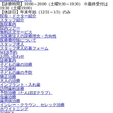
【診療時間】
10:00～20:00（土曜9:30～19:30） ※最終受付は
19:30（土曜19:00）
【休診日】
年末年始（12/31～1/3）のみ
院長・ドクター紹介
スタッフ紹介
医院案内
院内ツアー
無料託児サービス
当医療法人の診療理念・方向性
医療費控除について
スタッフ求人
スタッフ求人応募フォーム
WEB予約
お問い合わせ
診療案内
子どもの歯の治療
小児歯科
子どもの歯の予防
矯正治療
大人の治療
インプラント・入れ歯
訪問歯科診療
予防治療（たんぽぽクラブ）
虫歯治療
歯周病治療
インレー・クラウン、セレック治療
ホワイトニング
TOPICS