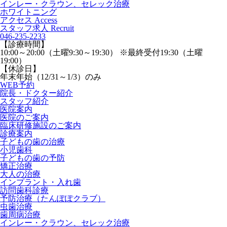
インレー・クラウン、セレック治療
ホワイトニング
アクセス
Access
スタッフ求人
Recruit
046-235-2233
【診療時間】
10:00～20:00（土曜9:30～19:30） ※最終受付19:30（土曜
19:00）
【休診日】
年末年始（12/31～1/3）のみ
WEB予約
院長・ドクター紹介
スタッフ紹介
医院案内
医院のご案内
臨床研修施設のご案内
診療案内
子どもの歯の治療
小児歯科
子どもの歯の予防
矯正治療
大人の治療
インプラント・入れ歯
訪問歯科診療
予防治療（たんぽぽクラブ）
虫歯治療
歯周病治療
インレー・クラウン、セレック治療