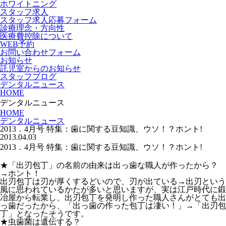
ホワイトニング
スタッフ求人
スタッフ求人応募フォーム
診療理念・方向性
医療費控除について
WEB予約
お問い合わせフォーム
お知らせ
託児室からのお知らせ
スタッフブログ
デンタルニュース
HOME
デンタルニュース
HOME
デンタルニュース
2013．4月号 特集：歯に関する豆知識、ウソ！？ホント!
2013.04.03
2013．4月号 特集：歯に関する豆知識、ウソ！？ホント!
★「出刃包丁」の名前の由来は出っ歯な職人が作ったから？
→ホント！
出刃包丁は刃が厚くするどいので、刃が出ている→出刃という
風に思われているかたが多いと思いますが、実は江戸時代に鍛
冶屋から転業し、出刃包丁を発明し作った職人さんがとても出
っ歯だったから、「出っ歯の作った包丁は凄い！」→「出刃包
丁」となったそうです。
★虫歯菌は遺伝する？