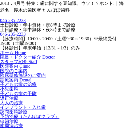
2013．4月号 特集：歯に関する豆知識、ウソ！？ホント!｜海
老名、厚木の歯医者 たんぽぽ歯科
046-235-2233
土日診療・年中無休・夜8時まで診療
土日診療・年中無休・夜8時まで診療
046-235-2233
【診療時間】
10:00～20:00（土曜9:30～19:30）※最終受付
19:30（土曜19:00）
【休診日】
年末年始（12/31～1/3）のみ
ホーム
Home
院長・ドクター紹介
Doctor
スタッフ紹介
Staff
医院案内
Clinic
医院のご案内
臨床研修施設のご案内
診療案内
Dental
子どもの歯の治療
小児歯科
子どもの歯の予防
矯正治療
大人の治療
インプラント・入れ歯
訪問歯科診療
予防治療（たんぽぽクラブ）
虫歯治療
歯周病治療