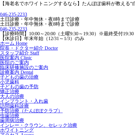
【海老名でホワイトニングするなら】たんぽぽ歯科が教える“
046-235-2233
土日診療・年中無休・夜8時まで診療
土日診療・年中無休・夜8時まで診療
046-235-2233
【診療時間】
10:00～20:00（土曜9:30～19:30）※最終受付19:3
【休診日】
年末年始（12/31～1/3）のみ
ホーム
Home
院長・ドクター紹介
Doctor
スタッフ紹介
Staff
医院案内
Clinic
医院のご案内
臨床研修施設のご案内
診療案内
Dental
子どもの歯の治療
小児歯科
子どもの歯の予防
矯正治療
大人の治療
インプラント・入れ歯
訪問歯科診療
予防治療（たんぽぽクラブ）
虫歯治療
歯周病治療
インレー・クラウン、セレック治療
ホワイトニング
アクセス
Access