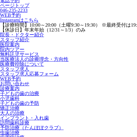
電話予約
ページトップ
046-235-2233
WEB予約
Instagramはこちら
【診療時間】
10:00～20:00（土曜9:30～19:30） ※最終受付は19
【休診日】
年末年始（12/31～1/3）のみ
院長・ドクター紹介
スタッフ紹介
医院案内
院内ツアー
無料託児サービス
当医療法人の診療理念・方向性
医療費控除について
スタッフ求人
スタッフ求人応募フォーム
WEB予約
お問い合わせ
診療案内
子どもの歯の治療
小児歯科
子どもの歯の予防
矯正治療
大人の治療
インプラント・入れ歯
訪問歯科診療
予防治療（たんぽぽクラブ）
虫歯治療