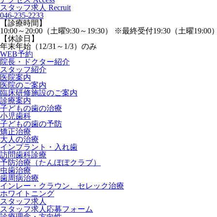
スタッフ求人
Recruit
046-235-2233
【診療時間】
10:00～20:00（土曜9:30～19:30） ※最終受付19:30（土曜19:00
【休診日】
年末年始（12/31～1/3）のみ
WEB予約
院長・ドクター紹介
スタッフ紹介
医院案内
医院のご案内
臨床研修施設のご案内
診療案内
子どもの歯の治療
小児歯科
子どもの歯の予防
矯正治療
大人の治療
インプラント・入れ歯
訪問歯科診療
予防治療（たんぽぽクラブ）
虫歯治療
歯周病治療
インレー・クラウン、セレック治療
ホワイトニング
スタッフ求人
スタッフ求人応募フォーム
診療理念・方向性