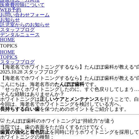
医療費控除について
WEB予約
お問い合わせフォーム
お知らせ
託児室からのお知らせ
スタッフブログ
デンタルニュース
HOME
TOPICS
HOME
TOPICS
スタッフブログ
【海老名でホワイトニングするなら】たんぽぽ歯科が教える“
2025.10.28
スタッフブログ
【海老名でホワイトニングするなら】たんぽぽ歯科が教える“
こんにちは。海老名市の
たんぽぽ歯科
です。
「せっかくホワイトニングしたのに、すぐ色戻りしてしまう…
そんな経験はありませんか？
ホワイトニングは
正しいケアとメンテナンス
を行うことで、白
今回は、海老名でホワイトニングを検討している方へ、
長持ちする白い歯
を保つためのポイントをご紹介します。
🦷 たんぽぽ歯科のホワイトニングは“持続力”が違う
当院では、歯の表面をただ白くするだけでなく、
歯質の強化と着色防止
を同時に行うホワイトニングを採用して
ホワイトニングの種類：