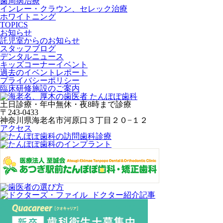
歯周病治療
インレー・クラウン、セレック治療
ホワイトニング
TOPICS
お知らせ
託児室からのお知らせ
スタッフブログ
デンタルニュース
キッズコーナーイベント
過去のイベントレポート
プライバシーポリシー
臨床研修施設のご案内
土日診療・年中無休・夜8時まで診療
〒243-0433
神奈川県海老名市河原口３丁目２０−１２
アクセス