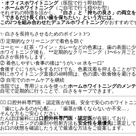
・オフィスホワイトニング
（医院で行う即効型）
・ホームホワイトニング
（ご自宅で行う穏やか型）
それぞれの特徴を活かし、
「白さ」と「持ちの良さ」の両立を
「できるだけ長く白い歯を保ちたい」という方には、
この2つを組み合わせたデュアルホワイトニング
がおすすめで
✨ 白さを長持ちさせるためのポイント3つ
① 定期的なクリーニングで着色を防ぐ
コーヒー・紅茶・ワイン・カレーなどの色素は、歯の表面に少
ホワイトニング後も、**定期的なクリーニング（3〜6ヶ月ごと
白さが長持ちします。
② 着色しやすい食事の後は“うがい or 水を一口”
食後すぐにうがいをするだけでも、色素沈着を抑えることがで
特にホワイトニング直後の48時間は、色の濃い飲食物を避け
③ 自宅でのホームケアを継続
当院では、専用ジェルを使った
ホームホワイトニングのメンテ
自宅で定期的に行うことで、白さをキープできます。
👨‍⚕️ 口腔外科専門医・認定医が在籍。安全で安心のホワイトニ
「歯にしみるのが心配…」「歯茎が痛くならないか不安…」
そんな方もご安心ください。
たんぽぽ歯科には
口腔外科専門医・認定医
が在籍しており、
ホワイトニングの薬剤や照射方法も
安全性を最優先
に選定して
お口の状態を確認したうえで最適な方法をご提案します。