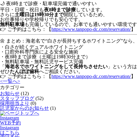
🌙 夜8時まで診療・駐車場完備で通いやすい
平日・日曜・祝日も
夜8時まで診療
しています。
さらに
土曜日は19時30分まで
開院しているため、
お仕事帰りや学校帰りでも安心です。
無料駐車場
も完備しているので、お車でも通いやすい環境です
👉 ご予約はこちら：【
https://www.tanpopo-dc.com/reservation/
】
🌼 まとめ：海老名で“白さが長持ちするホワイトニング”なら
・白さが続くデュアルホワイトニング
・口腔外科専門医による安全な施術
・夜8時まで診療（土曜は19時30分まで）
・無料駐車場・無料託児サービス完備
「
海老名でホワイトニングをして長持ちさせたい
」という方は
ぜひ
たんぽぽ歯科
へご相談ください。
👉 ご予約はこちら：【
https://www.tanpopo-dc.com/reservation/
】
<
一覧へ
>
カテゴリー
お知らせ
(12)
スタッフブログ
(52)
採用担当より
(0)
託児室からのお知らせ
(1)
Instagram
WEB予約
Instagram
はこちら