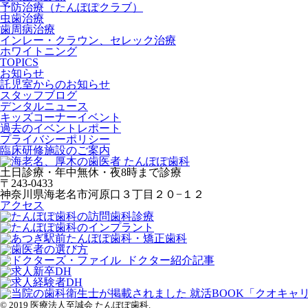
予防治療（たんぽぽクラブ）
虫歯治療
歯周病治療
インレー・クラウン、セレック治療
ホワイトニング
TOPICS
お知らせ
託児室からのお知らせ
スタッフブログ
デンタルニュース
キッズコーナーイベント
過去のイベントレポート
プライバシーポリシー
臨床研修施設のご案内
土日診療・年中無休・夜8時まで診療
〒243-0433
神奈川県海老名市河原口３丁目２０−１２
アクセス
© 2019 医療法人至誠会 たんぽぽ歯科.