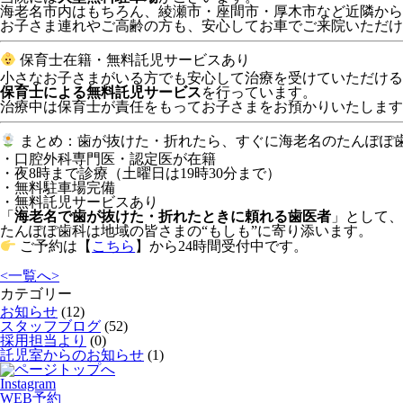
海老名市内はもちろん、綾瀬市・座間市・厚木市など近隣から
お子さま連れやご高齢の方も、安心してお車でご来院いただけ
保育士在籍・無料託児サービスあり
小さなお子さまがいる方でも安心して治療を受けていただける
保育士による無料託児サービス
を行っています。
治療中は保育士が責任をもってお子さまをお預かりいたします
まとめ：歯が抜けた・折れたら、すぐに海老名のたんぽぽ
・口腔外科専門医・認定医が在籍
・夜8時まで診療（土曜日は19時30分まで）
・無料駐車場完備
・無料託児サービスあり
「
海老名で歯が抜けた・折れたときに頼れる歯医者
」として、
たんぽぽ歯科は地域の皆さまの“もしも”に寄り添います。
ご予約は【
こちら
】から24時間受付中です。
<
一覧へ
>
カテゴリー
お知らせ
(12)
スタッフブログ
(52)
採用担当より
(0)
託児室からのお知らせ
(1)
Instagram
WEB予約