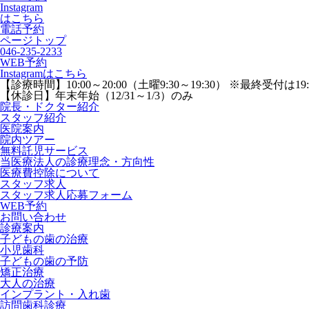
Instagram
はこちら
電話予約
ページトップ
046-235-2233
WEB予約
Instagramはこちら
【診療時間】
10:00～20:00（土曜9:30～19:30） ※最終受付は19
【休診日】
年末年始（12/31～1/3）のみ
院長・ドクター紹介
スタッフ紹介
医院案内
院内ツアー
無料託児サービス
当医療法人の診療理念・方向性
医療費控除について
スタッフ求人
スタッフ求人応募フォーム
WEB予約
お問い合わせ
診療案内
子どもの歯の治療
小児歯科
子どもの歯の予防
矯正治療
大人の治療
インプラント・入れ歯
訪問歯科診療