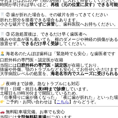
牛乳またはお口の中（頬の内側）に入れて持参してください。
時間が早ければ早いほど、
再植（元の位置に戻す）できる可能
② 歯が折れた場合も、その破片を持ってきてください
折れた部分を接着できる場合もあります。
小さな破片でも
捨てずに保管
し、歯科医院へお持ちください。
③ 応急処置後は、できるだけ早く歯医者へ
痛みや出血が落ち着いても、根のダメージや神経の損傷がある
放置せず、
できるだけ早く受診
してください。
海老名のたんぽぽ歯科は「緊急時でも安心」な歯医者です
口腔外科の専門医・認定医が在籍
当院には
口腔外科の専門医・認定医
が在籍しており、
抜歯や外傷、顎のトラブルなども安心してお任せいただけます
大学病院レベルの処置を、
海老名市内でスムーズに受けられる
夜8時まで診療。急なトラブルにも対応
平日・日曜・祝日も
夜8時まで診療
しています。
土曜日も19時30分まで開院しているため、
「仕事帰りに歯が痛くなった」「夜に歯が折れた」といった場
ご予約・お問い合わせは【
こちら
】からどうぞ。
無料駐車場完備。お車でも安心
当院には
大型無料駐車場
がございます。