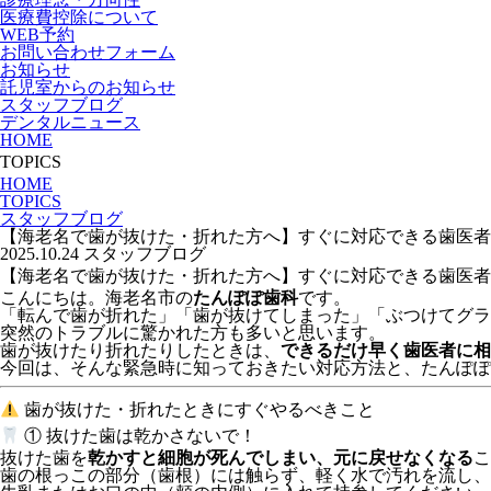
医療費控除について
WEB予約
お問い合わせフォーム
お知らせ
託児室からのお知らせ
スタッフブログ
デンタルニュース
HOME
TOPICS
HOME
TOPICS
スタッフブログ
【海老名で歯が抜けた・折れた方へ】すぐに対応できる歯医者
2025.10.24
スタッフブログ
【海老名で歯が抜けた・折れた方へ】すぐに対応できる歯医者
こんにちは。海老名市の
たんぽぽ歯科
です。
「転んで歯が折れた」「歯が抜けてしまった」「ぶつけてグラ
突然のトラブルに驚かれた方も多いと思います。
歯が抜けたり折れたりしたときは、
できるだけ早く歯医者に相
今回は、そんな緊急時に知っておきたい対応方法と、たんぽぽ
歯が抜けた・折れたときにすぐやるべきこと
① 抜けた歯は乾かさないで！
抜けた歯を
乾かすと細胞が死んでしまい、元に戻せなくなる
こ
歯の根っこの部分（歯根）には触らず、軽く水で汚れを流し、