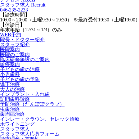
スタッフ求人
Recruit
046-235-2233
【診療時間】
10:00～20:00（土曜9:30～19:30） ※最終受付19:30（土曜19:00
【休診日】
年末年始（12/31～1/3）のみ
WEB予約
院長・ドクター紹介
スタッフ紹介
医院案内
医院のご案内
臨床研修施設のご案内
診療案内
子どもの歯の治療
小児歯科
子どもの歯の予防
矯正治療
大人の治療
インプラント・入れ歯
訪問歯科診療
予防治療（たんぽぽクラブ）
虫歯治療
歯周病治療
インレー・クラウン、セレック治療
ホワイトニング
スタッフ求人
スタッフ求人応募フォーム
診療理念・方向性