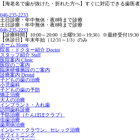
【海老名で歯が抜けた・折れた方へ】すぐに対応できる歯医者
046-235-2233
土日診療・年中無休・夜8時まで診療
土日診療・年中無休・夜8時まで診療
046-235-2233
【診療時間】
10:00～20:00（土曜9:30～19:30）※最終受付19:3
【休診日】
年末年始（12/31～1/3）のみ
ホーム
Home
院長・ドクター紹介
Doctor
スタッフ紹介
Staff
医院案内
Clinic
医院のご案内
臨床研修施設のご案内
診療案内
Dental
子どもの歯の治療
小児歯科
子どもの歯の予防
矯正治療
大人の治療
インプラント・入れ歯
訪問歯科診療
予防治療（たんぽぽクラブ）
虫歯治療
歯周病治療
インレー・クラウン、セレック治療
ホワイトニング
アクセス
Access