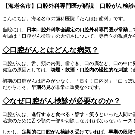
【海老名市】口腔外科専門医が解説｜口腔がん検診
こんにちは。海老名市の歯科医院『たんぽぽ歯科』です。
当院には、
日本口腔外科学会認定の口腔外科専門医が常勤
し
今回は「口腔がん検診」の大切さについて、専門医の視点か
◇口腔がんとはどんな病気？
口腔がんは、舌、頬の内側、歯ぐき、口の底など、口の中に
発症の原因としては、
喫煙・飲酒・口腔内の慢性的な刺激
（
初期の口腔がんは痛みが少なく、「長引く口内炎」「白っぽ
だからこそ、
早期発見
が非常に重要なのです。
◇なぜ口腔がん検診が必要なのか？
口腔がんは、進行すると
食べる・話す・笑う
といった人間の
治療のために舌や顎の一部を切除しなければならないケース
しかし、
定期的に口腔がん検診を受けていれば、早期の段階