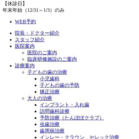
【休診日】
年末年始（12/31～1/3）のみ
WEB予約
院長・ドクター紹介
スタッフ紹介
医院案内
医院のご案内
臨床研修施設のご案内
診療案内
子どもの歯の治療
小児歯科
子どもの歯の予防
矯正治療
大人の治療
インプラント・入れ歯
訪問歯科診療
予防治療（たんぽぽクラブ）
虫歯治療
歯周病治療
インレー・クラウン、セレック治療