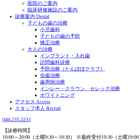
医院のご案内
臨床研修施設のご案内
診療案内
Dental
子どもの歯の治療
小児歯科
子どもの歯の予防
矯正治療
大人の治療
インプラント・入れ歯
訪問歯科診療
予防治療（たんぽぽクラブ）
虫歯治療
歯周病治療
インレー・クラウン、セレック治療
ホワイトニング
アクセス
Access
スタッフ求人
Recruit
046-235-2233
【診療時間】
10:00～20:00（土曜9:30～19:30） ※最終受付19:30（土曜19:0