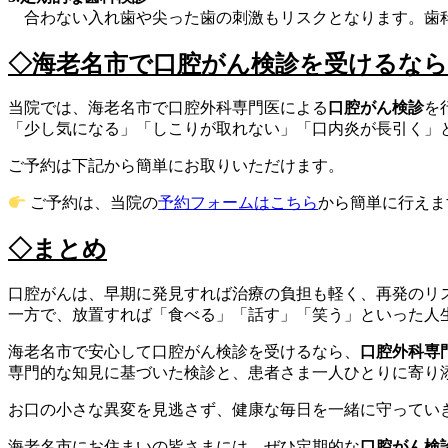
合わない入れ歯や尖った歯の刺激もリスクとなります。歯
◇海老名市で口腔がん検診を受けるなら
当院では、海老名市で口腔外科専門医による
口腔がん検診
を
「少し気になる」「しこりが取れない」「口内炎が長引く」
ご予約は下記から簡単にお取りいただけます。
ご予約は、当院の
予約フォームはこちら
から簡単に行えま
◇まとめ
口腔がんは、早期に発見すれば治療の負担も軽く、再発のリ
一方で、放置すれば「食べる」「話す」「笑う」といった人
海老名市で安心して口腔がん検診を受けるなら、
口腔外科専
専門的な知見に基づいた検診と、患者さま一人ひとりに寄り
お口の小さな異変を見逃さず、健康な毎日を一緒に守ってい
海老名市にお住まいの皆さまには、ぜひ定期的な
口腔がん検